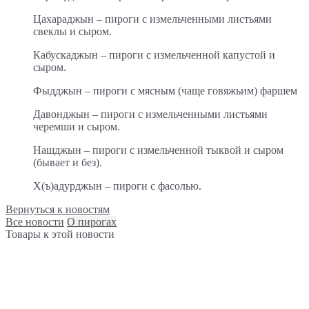
Цахараджын – пироги с измельченными листьями
свеклы и сыром.
Кабускаджын – пироги с измельченной капустой и
сыром.
Фыдджын – пироги с мясным (чаще говяжьим) фаршем
Давонджын – пироги с измельченными листьями
черемши и сыром.
Нашджын – пироги с измельченной тыквой и сыром
(бывает и без).
Х(ъ)адурджын – пироги с фасолью.
Вернуться к новостям
Все новости
О пирогах
Товары к этой новости