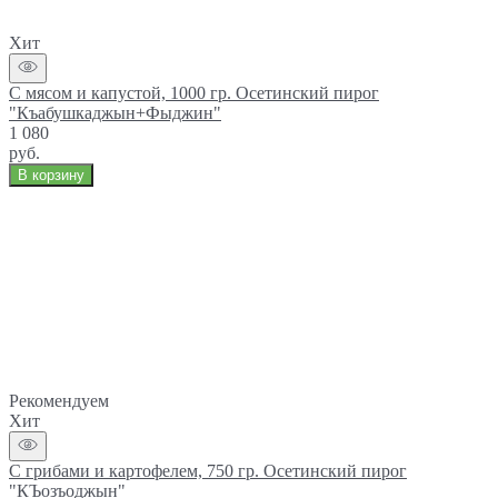
Хит
С мясом и капустой, 1000 гр. Осетинский пирог
"Къабушкаджын+Фыджин"
1 080
руб.
В корзину
Рекомендуем
Хит
С грибами и картофелем, 750 гр. Осетинский пирог
"КЪозъоджын"