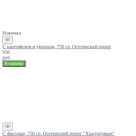
Новинка
С картофелем и укропом, 750 гр. Осетинский пирог
950
руб.
В корзину
С фасолью, 750 гр. Осетинский пирог "Хъадурджын"