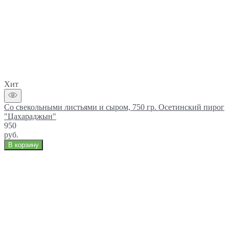
Хит
Со свекольными листьями и сыром, 750 гр. Осетинский пирог
"Цахараджын"
950
руб.
В корзину