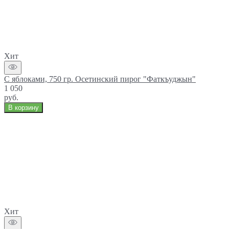
Хит
С яблоками, 750 гр. Осетинский пирог "Фаткъуджын"
1 050
руб.
В корзину
Хит