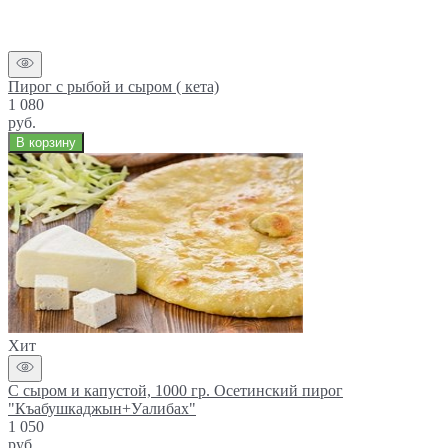
Пирог с рыбой и сыром ( кета)
1 080
руб.
В корзину
Хит
С сыром и капустой, 1000 гр. Осетинский пирог
"Къабушкаджын+Уалибах"
1 050
руб.