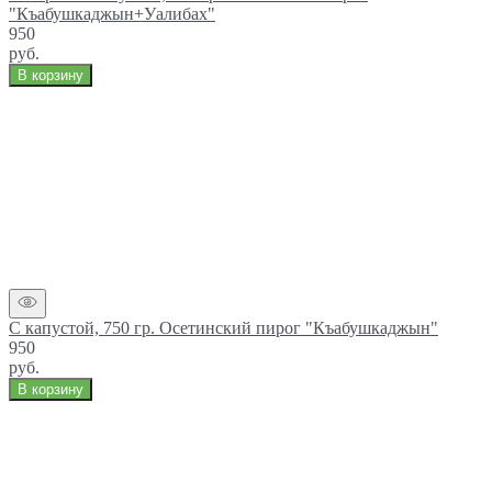
"Къабушкаджын+Уалибах"
950
руб.
В корзину
С капустой, 750 гр. Осетинский пирог "Къабушкаджын"
950
руб.
В корзину