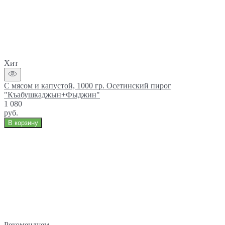
Хит
С мясом и капустой, 1000 гр. Осетинский пирог
"Къабушкаджын+Фыджин"
1 080
руб.
В корзину
Рекомендуем