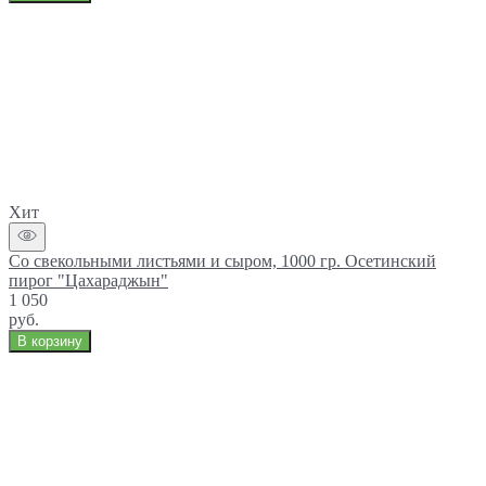
Хит
Со свекольными листьями и сыром, 1000 гр. Осетинский
пирог "Цахараджын"
1 050
руб.
В корзину