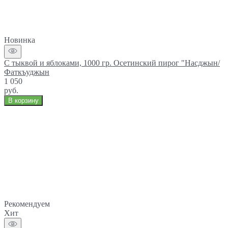
Новинка
С тыквой и яблоками, 1000 гр. Осетинский пирог "Насджын/
Фаткъуджын
1 050
руб.
В корзину
Рекомендуем
Хит