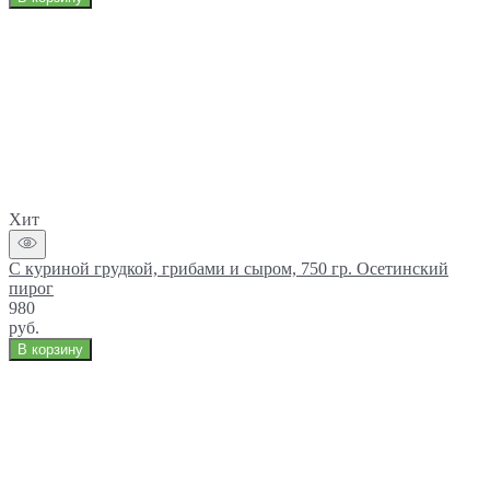
Хит
С куриной грудкой, грибами и сыром, 750 гр. Осетинский
пирог
980
руб.
В корзину