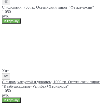
С яблоками, 750 гр. Осетинский пирог "Фаткъуджын"
1 050
руб.
В корзину
Хит
С сыром,капустой и укропом, 1000 гр. Осетинский пирог
"Къабушкаджын+Уалибах+Хъондхора"
1 050
руб.
В корзину