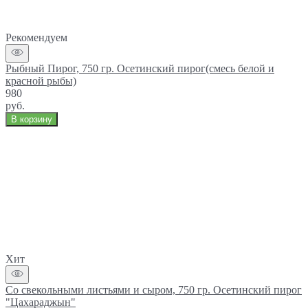
Рекомендуем
Рыбный Пирог, 750 гр. Осетинский пирог(смесь белой и
красной рыбы)
980
руб.
В корзину
Хит
Со свекольными листьями и сыром, 750 гр. Осетинский пирог
"Цахараджын"