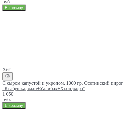
руб.
В корзину
Хит
С сыром,капустой и укропом, 1000 гр. Осетинский пирог
"Къабушкаджын+Уалибах+Хъондхора"
1 050
руб.
В корзину