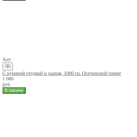
Хит
С куриной грудкой и сыром, 1000 гр. Осетинский пирог
1 080
руб.
В корзину