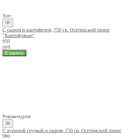
Хит
С сыром и картофелем, 750 гр. Осетинский пирог
"Картофджын"
950
руб.
В корзину
Рекомендуем
С куриной грудкой и сыром, 750 гр. Осетинский пирог
980